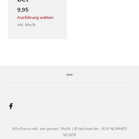
9,95
Dieses
Ausführung wählen
Produkt
inkl. MwSt.
weist
mehrere
Varianten
auf.
Die
Optionen
können
auf
der
Produktseite
gewählt
werden
Alle Preise inkl. der gesetzl. MwSt. | © tellimed.de – AUF NUMMER
SICHER