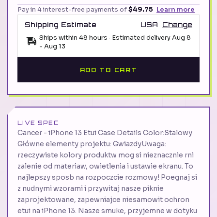
Pay in 4 interest-free payments of
$49.75
Learn more
Shipping Estimate
USA
Change
Ships within 48 hours · Estimated delivery
Aug 8
-
Aug 13
ADD TO CART
LIVE SPEC
Cancer - iPhone 13 Etui Case Details Color:Stalowy
Główne elementy projektu: GwiazdyUwaga:
rzeczywiste kolory produktw mog si nieznacznie rni
zalenie od materiaw, owietlenia i ustawie ekranu. To
najlepszy sposb na rozpoczcie rozmowy! Poegnaj si
z nudnymi wzorami i przywitaj nasze piknie
zaprojektowane, zapewniajce niesamowit ochron
etui na iPhone 13. Nasze smuke, przyjemne w dotyku