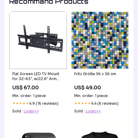
Recommand Products
Flat Screen LED TV Mount
Fritz Größe:36 x 36 cm
for 32~63", w/22.6" Arm
Fullmotion, PA-948
US$ 67.00
US$ 49.00
DisplayPort Cables
Min. order: 1 piece
Min. order: 1 piece
★★★★★
4.9 (16 reviews)
★★★★★
4.4 (6 reviews)
Sold :
Login>>
Sold :
Login>>