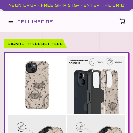
NEON DROP · FREE SHIP $75+ · ENTER THE GRID
TELLIMED.DE
SIGNAL · PRODUCT FEED