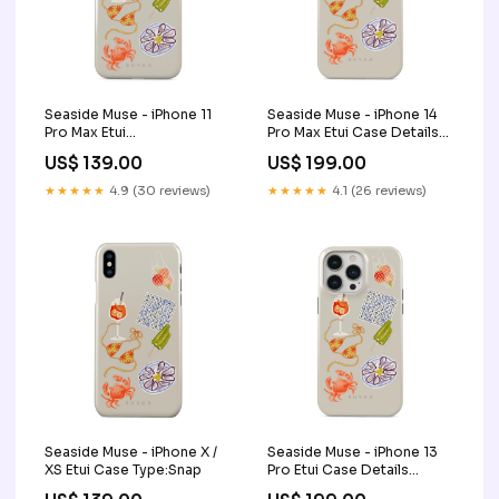
Seaside Muse - iPhone 11
Seaside Muse - iPhone 14
Pro Max Etui
Pro Max Etui Case Details
NO_09A_PixelBuds_Pro2
Color:Stalowy
US$ 139.00
US$ 199.00
★★★★★
4.9 (30 reviews)
★★★★★
4.1 (26 reviews)
Seaside Muse - iPhone X /
Seaside Muse - iPhone 13
XS Etui Case Type:Snap
Pro Etui Case Details
Color:Złoty