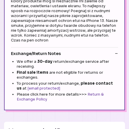
kolory produktw mog si nieznacznie rni zalenie od
materiaw, owietlenia i ustawie ekranu. To najlepszy
sposb na rozpoczcie rozmowy! Poegnaj si z nudnymi
wzorami i przywitaj nasze piknie zaprojektowane,
zapewniajce niesamowit ochron etui na iPhone 13. Nasze
smuke, przyjemne w dotyku twarde obudowy na telefon
nie tylko zapewniaj amortyzacj wstrzsw, ale przycigaj te
wzrok. Koniec z masywnymi, nudnymi etui na telefon.
Czas na pen ochron
Exchange/Return Notes
We offer a
30-day
return/exchange service after
receiving.
Final sale items
are not eligible for returns or
exchanges.
To process your return/exchange,
please contact
us
at
[email protected]
Please click here for more details>>>
Return &
Exchange Policy