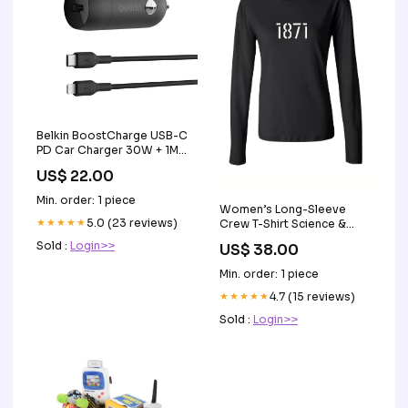
Belkin BoostCharge USB-C
PD Car Charger 30W + 1M
USB-C to Lightning Cable
US$ 22.00
AirPods
Min. order: 1 piece
Women’s Long-Sleeve
★★★★★
5.0 (23 reviews)
Crew T-Shirt Science &
Technology
Sold :
Login>>
US$ 38.00
Min. order: 1 piece
★★★★★
4.7 (15 reviews)
Sold :
Login>>