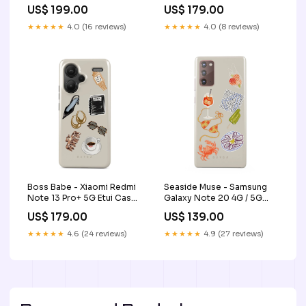
NO_04A_PixelBuds_2
Etui Case Type:Tough
US$ 199.00
US$ 179.00
★★★★★
4.0 (16 reviews)
★★★★★
4.0 (8 reviews)
Boss Babe - Xiaomi Redmi
Seaside Muse - Samsung
Note 13 Pro+ 5G Etui Case
Galaxy Note 20 4G / 5G
Type:Tough
Etui SG_02A_PixelBuds_A
US$ 179.00
US$ 139.00
★★★★★
4.6 (24 reviews)
★★★★★
4.9 (27 reviews)