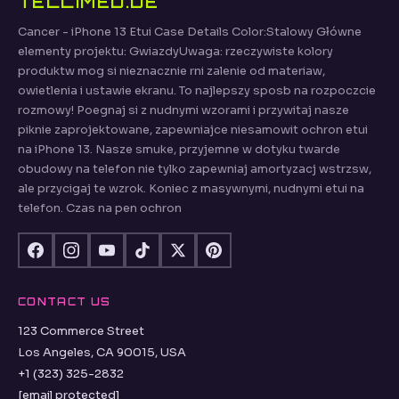
TELLIMED.DE
Cancer - iPhone 13 Etui Case Details Color:Stalowy Główne
elementy projektu: GwiazdyUwaga: rzeczywiste kolory
produktw mog si nieznacznie rni zalenie od materiaw,
owietlenia i ustawie ekranu. To najlepszy sposb na rozpoczcie
rozmowy! Poegnaj si z nudnymi wzorami i przywitaj nasze
piknie zaprojektowane, zapewniajce niesamowit ochron etui
na iPhone 13. Nasze smuke, przyjemne w dotyku twarde
obudowy na telefon nie tylko zapewniaj amortyzacj wstrzsw,
ale przycigaj te wzrok. Koniec z masywnymi, nudnymi etui na
telefon. Czas na pen ochron
CONTACT US
123 Commerce Street
Los Angeles, CA 90015, USA
+1 (323) 325-2832
[email protected]