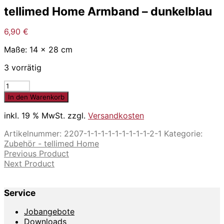
tellimed Home Armband – dunkelblau
6,90
€
Maße: 14 x 28 cm
3 vorrätig
tellimed
Home
In den Warenkorb
Armband
-
inkl. 19 % MwSt.
zzgl.
Versandkosten
dunkelblau
Artikelnummer:
2207-1-1-1-1-1-1-1-1-1-2-1
Kategorie:
Menge
Zubehör - tellimed Home
Previous Product
Next Product
Service
Jobangebote
Downloads