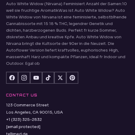
Auto White Widow (Nirvana) Feminisiert Anzahl der Samen:10
weil sie fruchtige AromatikWas ist Auto White Widow? Auto
White Widow von Nirvana ist eine feminisierte, selbstblhende
Cannabissorte mit 15 18 % THC, legendrer Genetik und
dichten, harzberzogenen Buds. Perfekt fr kurze Sommer,
diskreten Anbau und kreative Kpfe. Auto White Widow von
Nirvana bringt die Kultsorte der 90er in die Neuzeit. Die
Autoflower Version liefert kraftvolles, euphorisches High,
massenhaft Harz und kompakte Pflanzen, ideal fr Indoor und
Outdoor. Egal ob
CONTACT US
123 Commerce Street
Los Angeles, CA 90015, USA
+1 (323) 325-2832
[email protected]
tellimed.de