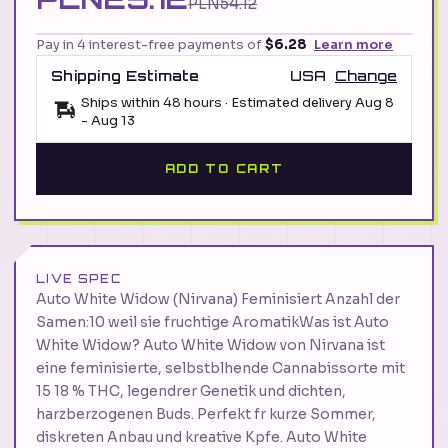
PLN54.12
Pay in 4 interest-free payments of
$6.28
Learn more
Shipping Estimate
USA
Change
Ships within 48 hours · Estimated delivery
Aug 8
-
Aug 13
ADD TO CART
LIVE SPEC
Auto White Widow (Nirvana) Feminisiert Anzahl der
Samen:10 weil sie fruchtige AromatikWas ist Auto
White Widow? Auto White Widow von Nirvana ist
eine feminisierte, selbstblhende Cannabissorte mit
15 18 % THC, legendrer Genetik und dichten,
harzberzogenen Buds. Perfekt fr kurze Sommer,
diskreten Anbau und kreative Kpfe. Auto White