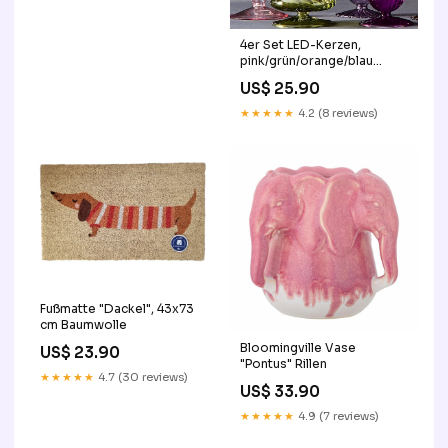
4er Set LED-Kerzen,
pink/grün/orange/blau
Rainbow
US$ 25.90
★★★★★
4.2 (8 reviews)
Fußmatte "Dackel", 43x73
cm Baumwolle
Bloomingville Vase
US$ 23.90
"Pontus" Rillen
★★★★★
4.7 (30 reviews)
US$ 33.90
★★★★★
4.9 (7 reviews)