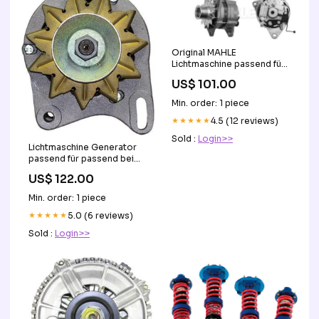
Original MAHLE
Lichtmaschine passend für
(Letrika) made in Slovenia
US$ 101.00
passend bei IVECO CLAAS
JOHN DEERE 11204326
Min. order: 1 piece
IA1503 AAK4809 100A
Steckerausführung L-R
★★★★★
4.5 (12 reviews)
Sold :
Login>>
Lichtmaschine Generator
passend für passend bei
SEAT CA313IR 63321059
US$ 122.00
55A Referenznummer(n)
OE 02M911023R
Min. order: 1 piece
★★★★★
5.0 (6 reviews)
Sold :
Login>>