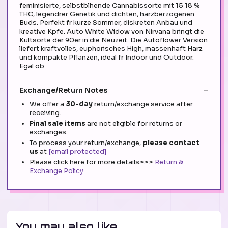
feminisierte, selbstblhende Cannabissorte mit 15 18 %
THC, legendrer Genetik und dichten, harzberzogenen
Buds. Perfekt fr kurze Sommer, diskreten Anbau und
kreative Kpfe. Auto White Widow von Nirvana bringt die
Kultsorte der 90er in die Neuzeit. Die Autoflower Version
liefert kraftvolles, euphorisches High, massenhaft Harz
und kompakte Pflanzen, ideal fr Indoor und Outdoor.
Egal ob
Exchange/Return Notes
We offer a
30-day
return/exchange service after
receiving.
Final sale items
are not eligible for returns or
exchanges.
To process your return/exchange,
please contact
us
at
[email protected]
Please click here for more details>>>
Return &
Exchange Policy
You may also like