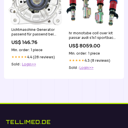
Lichtmaschine Generator
hr monotube coil over kit
passend für passend bei
passar audi s1s1 sportback
AUDI SEAT VOLKSWAGEN
US$ 146.76
4wd 2014
CA1241IR 14V120A AUDI
US$ 8059.00
fa3045ra4060mm
120A Referenznummer(n)
Min. order: 1 piece
Titel:Default Title
OE 9761219992
Min. order: 1 piece
★★★★★
4.4 (28 reviews)
★★★★★
4.3 (8 reviews)
Sold :
Login>>
Sold :
Login>>
TELLIMED.DE