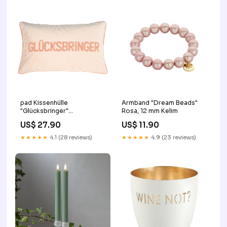
pad Kissenhülle
Armband "Dream Beads"
"Glücksbringer"
Rosa, 12 mm Kelim
sand/apricot, 30x50 cm
US$ 27.90
US$ 11.90
Osterei
★★★★★
4.1 (28 reviews)
★★★★★
4.9 (23 reviews)